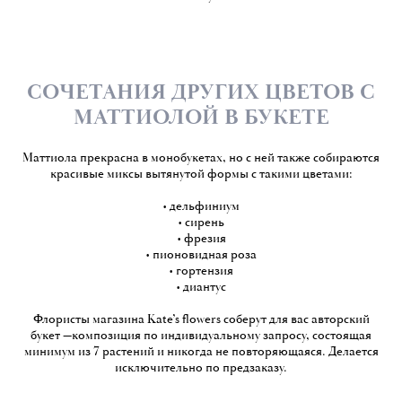
СОЧЕТАНИЯ ДРУГИХ ЦВЕТОВ С
МАТТИОЛОЙ В БУКЕТЕ
Маттиола прекрасна в монобукетах, но с ней также собираются
красивые миксы вытянутой формы с такими цветами:
• дельфиниум
• сирень
• фрезия
• пионовидная роза
• гортензия
• диантус
Флористы магазина Kate’s flowers соберут для вас авторский
букет —композиция по индивидуальному запросу, состоящая
минимум из 7 растений и никогда не повторяющаяся. Делается
исключительно по предзаказу.