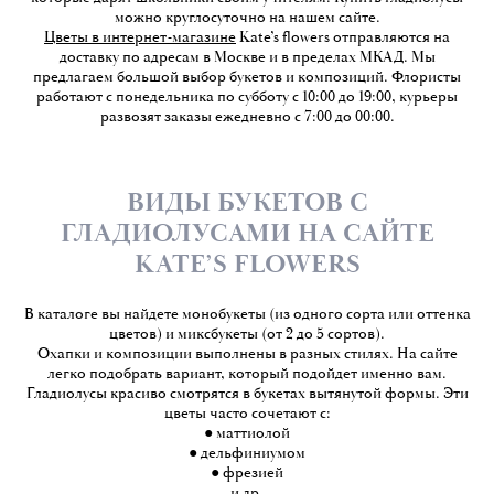
можно круглосуточно на нашем сайте.
Цветы в интернет-магазине
Kate’s flowers отправляются на
доставку по адресам в Москве и в пределах МКАД. Мы
предлагаем большой выбор букетов и композиций. Флористы
работают с понедельника по субботу с 10:00 до 19:00, курьеры
развозят заказы ежедневно с 7:00 до 00:00.
ВИДЫ БУКЕТОВ С
ГЛАДИОЛУСАМИ НА САЙТЕ
KATE’S FLOWERS
В каталоге вы найдете монобукеты (из одного сорта или оттенка
цветов) и миксбукеты (от 2 до 5 сортов).
Охапки и композиции выполнены в разных стилях. На сайте
легко подобрать вариант, который подойдет именно вам.
Гладиолусы красиво смотрятся в букетах вытянутой формы. Эти
цветы часто сочетают с:
● маттиолой
● дельфиниумом
● фрезией
и др.