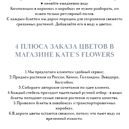
● меняйте ежедневно воду
Композиции в корзинах и коробках не нужно разбирать, им
нужен только регулярный полив.
С каждым букетом мы дарим порошок для сохранения свежести
срезанных растений. Добавляйте его в воду к цветам.
4 ПЛЮСА ЗАКАЗА ЦВЕТОВ В
МАГАЗИНЕ KATE’S FLOWERS
1.Мы предлагаем клиентам удобный сервис:
2.Продаем растения из России, Кении, Голландии, Эквадора,
Колумбии.
3.Собираем авторские сочетания по идее клиента.
4.Каждый стебель проходит тщательный ручной отбор - в ваши
букеты попадают самые свежие растения лучшего качества.
5.Привозим букеты в аквабоксах и транспортировочных
коробках.
6.В дороге цветы остаются свежими, потому что пьют воду из
временной емкости.