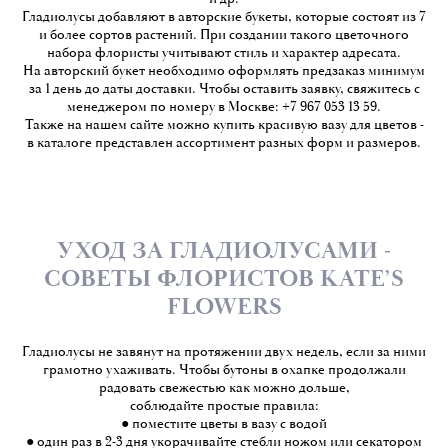
Гладиолусы добавляют в авторские букеты, которые состоят из 7
и более сортов растений. При создании такого цветочного
набора флористы учитывают стиль и характер адресата.
На авторский букет необходимо оформлять предзаказ минимум
за 1 день до даты доставки. Чтобы оставить заявку, свяжитесь с
менеджером по номеру в Москве: +7 967 053 13 59.
Также на нашем сайте можно купить красивую вазу для цветов -
в каталоге представлен ассортимент разных форм и размеров.
УХОД ЗА ГЛАДИОЛУСАМИ -
СОВЕТЫ ФЛОРИСТОВ KATE’S
FLOWERS
Гладиолусы не завянут на протяжении двух недель, если за ними
грамотно ухаживать. Чтобы бутоны в охапке продолжали
радовать свежестью как можно дольше,
соблюдайте простые правила:
● поместите цветы в вазу с водой
● один раз в 2-3 дня укорачивайте стебли ножом или секатором