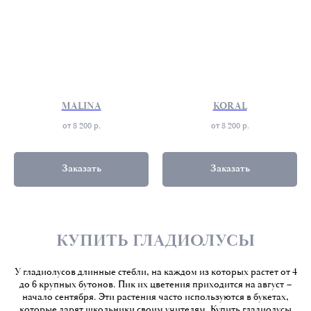
MALINA
KORAL
от 8 200
р.
от 8 200
р.
Заказать
Заказать
КУПИТЬ ГЛАДИОЛУСЫ
У гладиолусов длинные стебли, на каждом из которых растет от 4
до 6 крупных бутонов. Пик их цветения приходится на август –
начало сентября. Эти растения часто используются в букетах,
которые дарят школьники своим учителям. Купить гладиолусы