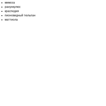
мимоза
ранункулюс
краспедия
пионовидный тюльпан
маттиола